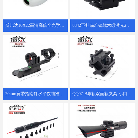
斯比达10X22高清高倍全光学K4镜片微光夜视瓷白小保罗
8842下挂瞄准镜战术绿激光20mm卡槽绿激光瞄准器
20mm宽带指南针水平仪瞄准镜连体支架LTS5058C
QQ07-B导轨双面轨夹具 小口径管夹管子转换器