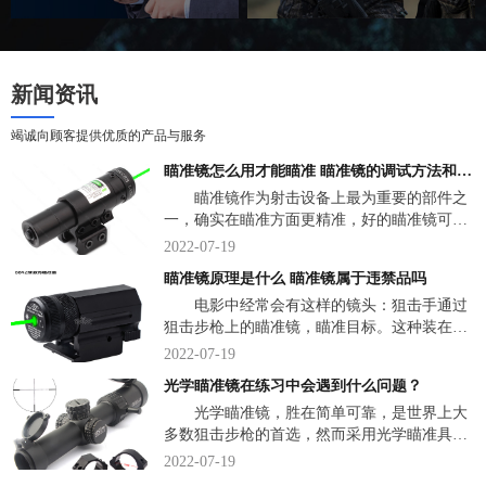
新闻资讯
竭诚向顾客提供优质的产品与服务
瞄准镜怎么用才能瞄准 瞄准镜的调试方法和技巧
瞄准镜作为射击设备上最为重要的部件之
一，确实在瞄准方面更精准，好的瞄准镜可以
将性能并不出色的射击设备的准确性发挥到极
2022-07-19
致，但它们同样会出现很多常见的视觉误差。
瞄准镜原理是什么 瞄准镜属于违禁品吗
那么，瞄准镜怎么用才能瞄准？下面，我们说
电影中经常会有这样的镜头：狙击手通过
一说关于瞄准镜一些小知识。
狙击步枪上的瞄准镜，瞄准目标。这种装在武
器上的光学瞄准镜，究竟是什么东西？瞄准镜
2022-07-19
是一种直接观察弹着点，并用弹着点作为瞄准
光学瞄准镜在练习中会遇到什么问题？
标志的革命式速瞄瞄具。下面，来看详细介
光学瞄准镜，胜在简单可靠，是世界上大
绍。
多数狙击步枪的首选，然而采用光学瞄准具的
传统狙击步枪狙击手培养是非常困难的，美军
2022-07-19
的狙击训练一共有三个阶段，共有3个多月不