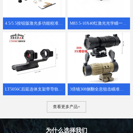
4.5/5.5按钮版激光多功能校准仪子弹归零器 8302红激光狙击校瞄器
M83.5-10X40红激光光学瞄一体狙击镜
LT5056C后延连体支架带导轨瞄准镜夹具
3倍镜308侧翻全息狙击瞄准增倍镜
查看更多产品+
为什么选择我们