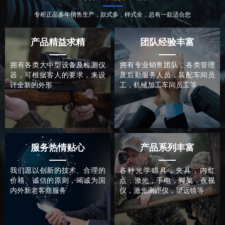
专柜正品多年销售生产，款式多，样式全，总有一款适合您
产品精益求精
团队经验丰富
拥有各类大中型设备及检测仪
拥有专业销售团队，各类管理
器，可根据客人的要求，来设
及后勤服务人员，装配车间员
计全新的外形
工，机械加工车间员工等
服务热情贴心
产品系列丰富
我们愿以创新的技术、合理的
各种光学瞄具，夹具，内红
价格、诚信的原则，竭诚为国
点，激光，手电，脚架，夜视
内外新老客商服务
仪，激光测距仪，望远镜等