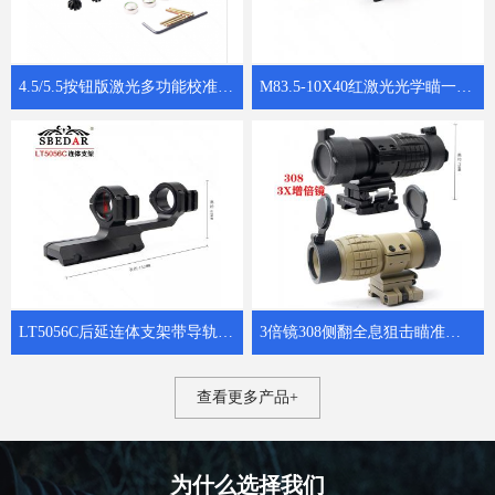
4.5/5.5按钮版激光多功能校准仪子弹归零器 8302红激光狙击校瞄器
M83.5-10X40红激光光学瞄一体狙击镜
LT5056C后延连体支架带导轨瞄准镜夹具
3倍镜308侧翻全息狙击瞄准增倍镜
查看更多产品+
为什么选择我们