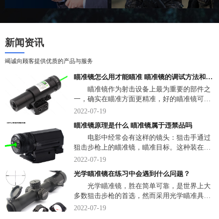
新闻资讯
竭诚向顾客提供优质的产品与服务
瞄准镜怎么用才能瞄准 瞄准镜的调试方法和技巧
瞄准镜作为射击设备上最为重要的部件之
一，确实在瞄准方面更精准，好的瞄准镜可以
将性能并不出色的射击设备的准确性发挥到极
2022-07-19
致，但它们同样会出现很多常见的视觉误差。
瞄准镜原理是什么 瞄准镜属于违禁品吗
那么，瞄准镜怎么用才能瞄准？下面，我们说
电影中经常会有这样的镜头：狙击手通过
一说关于瞄准镜一些小知识。
狙击步枪上的瞄准镜，瞄准目标。这种装在武
器上的光学瞄准镜，究竟是什么东西？瞄准镜
2022-07-19
是一种直接观察弹着点，并用弹着点作为瞄准
光学瞄准镜在练习中会遇到什么问题？
标志的革命式速瞄瞄具。下面，来看详细介
光学瞄准镜，胜在简单可靠，是世界上大
绍。
多数狙击步枪的首选，然而采用光学瞄准具的
传统狙击步枪狙击手培养是非常困难的，美军
2022-07-19
的狙击训练一共有三个阶段，共有3个多月不