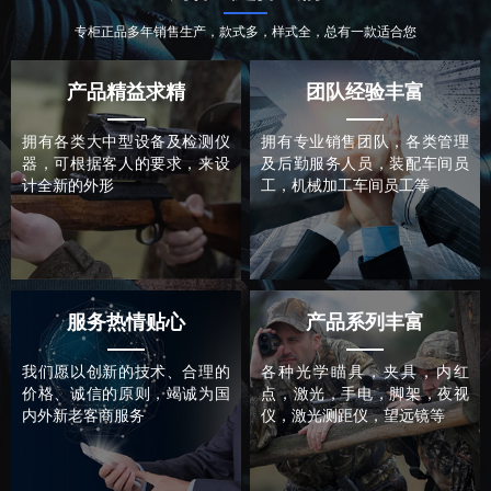
专柜正品多年销售生产，款式多，样式全，总有一款适合您
产品精益求精
团队经验丰富
拥有各类大中型设备及检测仪
拥有专业销售团队，各类管理
器，可根据客人的要求，来设
及后勤服务人员，装配车间员
计全新的外形
工，机械加工车间员工等
服务热情贴心
产品系列丰富
我们愿以创新的技术、合理的
各种光学瞄具，夹具，内红
价格、诚信的原则，竭诚为国
点，激光，手电，脚架，夜视
内外新老客商服务
仪，激光测距仪，望远镜等