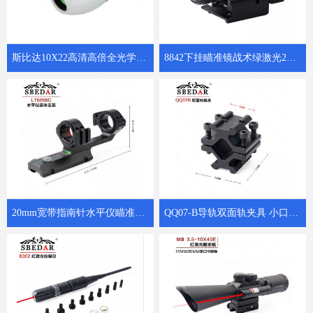
斯比达10X22高清高倍全光学K4镜片微光夜视瓷白小保罗
8842下挂瞄准镜战术绿激光20mm卡槽绿激光瞄准器
20mm宽带指南针水平仪瞄准镜连体支架LTS5058C
QQ07-B导轨双面轨夹具 小口径管夹管子转换器