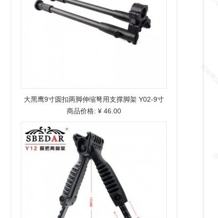
大黑鹰9寸圆扣两脚伸缩弩用支撑脚架 Y02-9寸
商品价格:
¥ 46.00