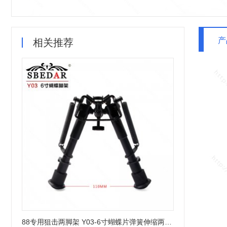
产
相关推荐
88专用狙击两脚架 Y03-6寸蝴蝶片弹簧伸缩两脚架