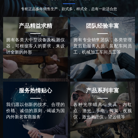
专柜正品多年销售生产，款式多，样式全，总有一款适合您
产品精益求精
团队经验丰富
拥有各类大中型设备及检测仪
拥有专业销售团队，各类管理
器，可根据客人的要求，来设
及后勤服务人员，装配车间员
计全新的外形
工，机械加工车间员工等
服务热情贴心
产品系列丰富
我们愿以创新的技术、合理的
各种光学瞄具，夹具，内红
价格、诚信的原则，竭诚为国
点，激光，手电，脚架，夜视
内外新老客商服务
仪，激光测距仪，望远镜等