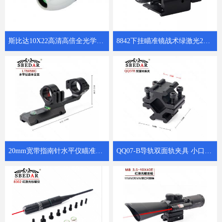
斯比达10X22高清高倍全光学K4镜片微光夜视瓷白小保罗
8842下挂瞄准镜战术绿激光20mm卡槽绿激光瞄准器
20mm宽带指南针水平仪瞄准镜连体支架LTS5058C
QQ07-B导轨双面轨夹具 小口径管夹管子转换器