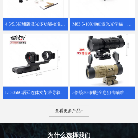
4.5/5.5按钮版激光多功能校准仪子弹归零器 8302红激光狙击校瞄器
M83.5-10X40红激光光学瞄一体狙击镜
LT5056C后延连体支架带导轨瞄准镜夹具
3倍镜308侧翻全息狙击瞄准增倍镜
查看更多产品+
为什么选择我们