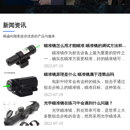
新闻资讯
竭诚向顾客提供优质的产品与服务
瞄准镜怎么用才能瞄准 瞄准镜的调试方法和技巧
瞄准镜作为射击设备上最为重要的部件之
一，确实在瞄准方面更精准，好的瞄准镜可以
将性能并不出色的射击设备的准确性发挥到极
2022-07-19
致，但它们同样会出现很多常见的视觉误差。
瞄准镜原理是什么 瞄准镜属于违禁品吗
那么，瞄准镜怎么用才能瞄准？下面，我们说
电影中经常会有这样的镜头：狙击手通过
一说关于瞄准镜一些小知识。
狙击步枪上的瞄准镜，瞄准目标。这种装在武
器上的光学瞄准镜，究竟是什么东西？瞄准镜
2022-07-19
是一种直接观察弹着点，并用弹着点作为瞄准
光学瞄准镜在练习中会遇到什么问题？
标志的革命式速瞄瞄具。下面，来看详细介
光学瞄准镜，胜在简单可靠，是世界上大
绍。
多数狙击步枪的首选，然而采用光学瞄准具的
传统狙击步枪狙击手培养是非常困难的，美军
2022-07-19
的狙击训练一共有三个阶段，共有3个多月不