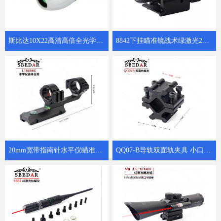
斯比达10X22高清高倍全光学K4镜片微光夜视瓷白小保罗
8842下挂瞄准镜战术绿激光20mm卡槽绿激光瞄准器
20mm宽带指南针水平仪瞄准镜连体支架LTS5058C
QQ07-B导轨双面轨夹具 小口径管夹管子转换器