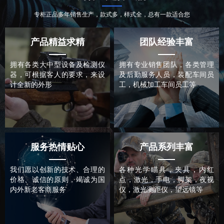
专柜正品多年销售生产，款式多，样式全，总有一款适合您
产品精益求精
团队经验丰富
拥有各类大中型设备及检测仪
拥有专业销售团队，各类管理
器，可根据客人的要求，来设
及后勤服务人员，装配车间员
计全新的外形
工，机械加工车间员工等
服务热情贴心
产品系列丰富
我们愿以创新的技术、合理的
各种光学瞄具，夹具，内红
价格、诚信的原则，竭诚为国
点，激光，手电，脚架，夜视
内外新老客商服务
仪，激光测距仪，望远镜等