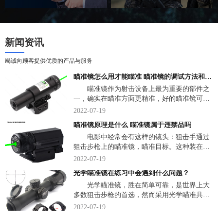
新闻资讯
竭诚向顾客提供优质的产品与服务
瞄准镜怎么用才能瞄准 瞄准镜的调试方法和技巧
瞄准镜作为射击设备上最为重要的部件之
一，确实在瞄准方面更精准，好的瞄准镜可以
将性能并不出色的射击设备的准确性发挥到极
2022-07-19
致，但它们同样会出现很多常见的视觉误差。
瞄准镜原理是什么 瞄准镜属于违禁品吗
那么，瞄准镜怎么用才能瞄准？下面，我们说
电影中经常会有这样的镜头：狙击手通过
一说关于瞄准镜一些小知识。
狙击步枪上的瞄准镜，瞄准目标。这种装在武
器上的光学瞄准镜，究竟是什么东西？瞄准镜
2022-07-19
是一种直接观察弹着点，并用弹着点作为瞄准
光学瞄准镜在练习中会遇到什么问题？
标志的革命式速瞄瞄具。下面，来看详细介
光学瞄准镜，胜在简单可靠，是世界上大
绍。
多数狙击步枪的首选，然而采用光学瞄准具的
传统狙击步枪狙击手培养是非常困难的，美军
2022-07-19
的狙击训练一共有三个阶段，共有3个多月不