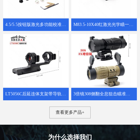
4.5/5.5按钮版激光多功能校准仪子弹归零器 8302红激光狙击校瞄器
M83.5-10X40红激光光学瞄一体狙击镜
LT5056C后延连体支架带导轨瞄准镜夹具
3倍镜308侧翻全息狙击瞄准增倍镜
查看更多产品+
为什么选择我们