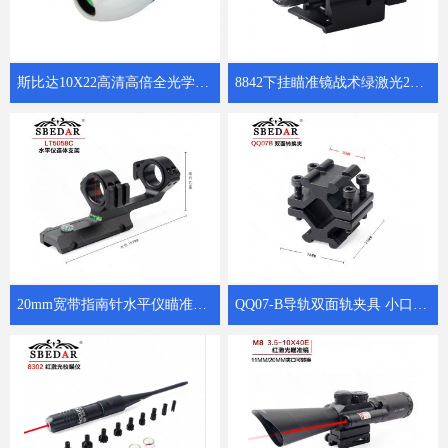
斯比达10X22高清高倍全光学K4镜片微光夜视瓷白小保罗
8842下挂瞄准镜战术绿激光20mm卡槽绿激光瞄准器
20mm宽带指南针水平仪瞄准镜连体支架LTS5058C
QQ07-B导轨双面轨夹具 小口径管夹管子转换器