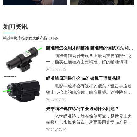
新闻资讯
竭诚向顾客提供优质的产品与服务
瞄准镜怎么用才能瞄准 瞄准镜的调试方法和技巧
瞄准镜作为射击设备上最为重要的部件之
一，确实在瞄准方面更精准，好的瞄准镜可以
将性能并不出色的射击设备的准确性发挥到极
2022-07-19
致，但它们同样会出现很多常见的视觉误差。
瞄准镜原理是什么 瞄准镜属于违禁品吗
那么，瞄准镜怎么用才能瞄准？下面，我们说
电影中经常会有这样的镜头：狙击手通过
一说关于瞄准镜一些小知识。
狙击步枪上的瞄准镜，瞄准目标。这种装在武
器上的光学瞄准镜，究竟是什么东西？瞄准镜
2022-07-19
是一种直接观察弹着点，并用弹着点作为瞄准
光学瞄准镜在练习中会遇到什么问题？
标志的革命式速瞄瞄具。下面，来看详细介
光学瞄准镜，胜在简单可靠，是世界上大
绍。
多数狙击步枪的首选，然而采用光学瞄准具的
传统狙击步枪狙击手培养是非常困难的，美军
2022-07-19
的狙击训练一共有三个阶段，共有3个多月不