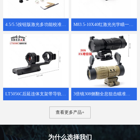
4.5/5.5按钮版激光多功能校准仪子弹归零器 8302红激光狙击校瞄器
M83.5-10X40红激光光学瞄一体狙击镜
LT5056C后延连体支架带导轨瞄准镜夹具
3倍镜308侧翻全息狙击瞄准增倍镜
查看更多产品+
为什么选择我们