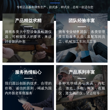
专柜正品多年销售生产，款式多，样式全，总有一款适合您
产品精益求精
团队经验丰富
拥有各类大中型设备及检测仪
拥有专业销售团队，各类管理
器，可根据客人的要求，来设
及后勤服务人员，装配车间员
计全新的外形
工，机械加工车间员工等
服务热情贴心
产品系列丰富
我们愿以创新的技术、合理的
各种光学瞄具，夹具，内红
价格、诚信的原则，竭诚为国
点，激光，手电，脚架，夜视
内外新老客商服务
仪，激光测距仪，望远镜等